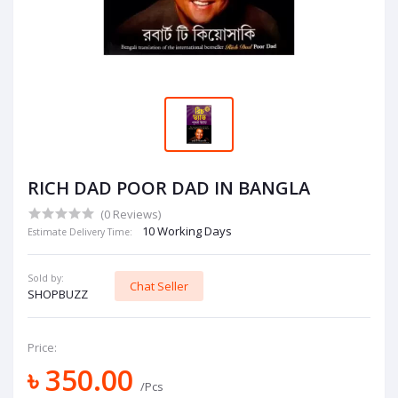
RICH DAD POOR DAD IN BANGLA
(0 Reviews)
10 Working Days
Estimate Delivery Time:
Sold by:
Chat Seller
SHOPBUZZ
Price:
৳ 350.00
/Pcs