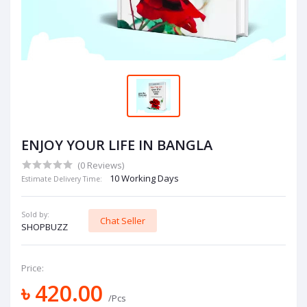
ENJOY YOUR LIFE IN BANGLA
(0 Reviews)
10 Working Days
Estimate Delivery Time:
Sold by:
Chat Seller
SHOPBUZZ
Price:
৳ 420.00
/Pcs