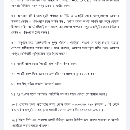
৩। আপনি যদি একাধিক পণ্য কিনতে চান তাহলে ‘Add to Cart’ এই বাটনে ক্লিক করে
আপনার নির্বাচিত সকল পণ্য একবারে অর্ডার করুন।
৪। আপনার যদি ইতোমধ্যেই শপবাজ.কম.বিডি এ একাউন্ট থেকে থাকে,তাহলে আপনার
ইউজার নেইম ও পাসওয়ার্ড দিয়ে সাইন ইন / লগইন করুন অথবা আপনি যদি নতুন ক্রেতা
হিসেবে সাইন-আপ/রেজিস্ট্রেশন করতে চান তাহলে আপনার নতুন একাউন্টের জন্য ইউজার
নেইম ও পাসওয়ার্ড তৈরি করুন।
৫। অনুগ্রহ করে ‘ডেলিভারী ও মুল্য পরিশোধ প্রক্রিয়া’ অংশে যে তথ্য চাওয়া হয়েছে
সেগুলো সঠিকভাবে প্রদান করুন। মনে রাখবেন, আপনার প্রদানকৃত সঠিক তথ্য আপনার
পণ্যের ডেলিভারী প্রক্রিয়াকে ত্বরান্বিত করবে।
৬। পরবর্তী ধাপে যেতে ‘পরবর্তী ধাপ’ বাটনে ক্লিক করুন।
৭। পরবর্তী ধাপে গিয়ে আপনার অর্ডারটির সার-সংক্ষেপ পুনরায় চেক করুন ।
৮। সব কিছু সঠিক থাকলে ‘কনফার্ম করুন’।
৯। ২৪ ঘণ্টার মধ্যে আমাদের প্রতিনিধি আপনার সাথে ফোনে যোগাযোগ করবে।
১০। যেকোন তথ্য সহায়তার জন্য ফোন করুন ০১৩০৩৯৬০৭৬৮ (সকাল ১০টা থেকে
রাত ৭ টার মধ্যে) । এছাড়াও সরাসরি ফোনে অর্ডার দিন ০১৩০৩৯৬০৭৬৮।
১২। উইশ লিস্ট এর মাধ্যমে আপনি বিভিন্ন অর্ডার নির্বাচিত করে রাখতে পারবেন যা আপনি
পরবর্তীতে অর্ডার করতে পারবেন।