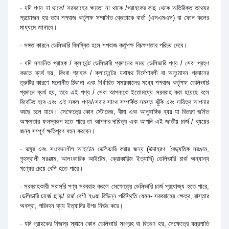
· যদি পণ্য না থাকে/ সরবরাহের ক্ষমতা না থাকে /গ্রাহকের কাছ থেকে অতিরিক্ত তথ্যের
প্রয়োজন হয় তবে শপবাজ কর্তৃপক্ষ সম্মানিত ক্রেতাকে বার্তা (এসএমএস) বা ফোন কলের
মাধ্যমে জানাবে।
· সঙ্গত কারনে ডেলিভারি বিলম্বিত হলে শপবাজ কর্তৃপক্ষ বিচক্ষণতার পরিচয় দেবে।
· যদি সম্মানিত গ্রাহক / ক্লায়েন্ট ডেলিভারি প্রদানের সময় ডেলিভারি পণ্য / সেবা গ্রহণ
করতে ব্যর্থ হয়, কিংবা গ্রাহক / ক্লায়েন্টের যথাযথ নির্দেশাবলী বা অনুমোদন প্রদানের
ত্রুটির কারণে মনোনীত ঠিকানা এবং নির্ধারিত সময়কালের মধ্যে শপবাজ কর্তৃপক্ষ ডেলিভারি
প্রদানে ব্যর্থ হয়, তবে এই পণ্য / সেবা আপনাকে ইতোমধ্যে সরবরাহ করা হয়েছে বলে
বিবেচিত হবে এবং এই সকল পণ্য/সেবার সাথে সম্পর্কিত সমস্ত ঝুঁকি এবং দায়িত্ব আপনার
কাছে চলে যাবে। সেক্ষেত্রে কোন স্টোরেজ, বীমা এবং আনুষাঙ্গিক ব্যয় যা বিতরণ জনিত
অক্ষমতার ফলস্বরূপ হতে পারে তা আপনার দায়িত্ব এবং আপনি এই জাতীয় চার্জ / ব্যয়ের
জন্য সম্পূর্ণ ক্ষতিপূরণ বহন করবেন।
· ভঙ্গুর এবং সংবেদনশীল আইটেম ডেলিভারি করার জন্য (উদাহরণ: বৈদ্যুতিক সরঞ্জাম,
গৃহস্থালী সরঞ্জাম, আলংকারিক আইটেম, ক্রোকারিজ ইত্যাদি) ডেলিভারি চার্জ অন্যান্য
পণ্যের চেয়ে বেশি হতে পারে।
· সরবরাহকারী সরাসরি পণ্য সরবরাহ করলে সেক্ষেত্রে ডেলিভারি চার্জ প্রযোজ্য হতে পারে,
ডেলিভারি চার্জে ছাড়/ চার্জ বেশী হওয়া বিভিন্ন পরিস্থিতি যেমন- সরবরাহের ক্ষেত্র, রাস্তার
অবস্থা, পরিবহন ব্যয় ইত্যাদির উপর নির্ভর করে।
· যদি গ্রাহকের নিজস্ব স্থানে কোন ডেলিভারি সংগ্রহ বা বিতরণ হয়, সেক্ষেত্রে যন্ত্রপাতি