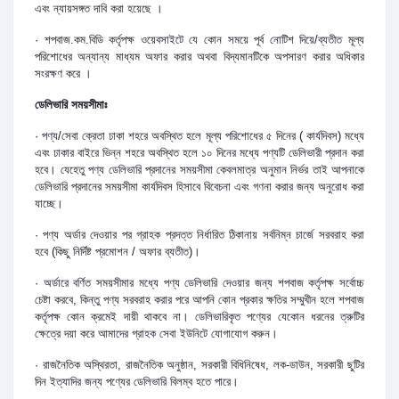
এবং ন্যায়সঙ্গত দাবি করা হয়েছে ।
· শপবাজ.কম.বিডি কর্তৃপক্ষ ওয়েবসাইটে যে কোন সময়ে পূর্ব নোটিশ দিয়ে/ব্যতীত মূল্য
পরিশোধের অন্যান্য মাধ্যম অফার করার অথবা বিদ্যমানটিকে অপসারণ করার অধিকার
সংরক্ষণ করে ।
ডেলিভারি সময়সীমাঃ
· পণ্য/সেবা ক্রেতা ঢাকা শহরে অবস্থিত হলে মূল্য পরিশোধের ৫ দিনের ( কার্যদিবস) মধ্যে
এবং ঢাকার বাইরে ভিন্ন শহরে অবস্থিত হলে ১০ দিনের মধ্যে পণ্যটি ডেলিভারী প্রদান করা
হবে। যেহেতু পণ্য ডেলিভারি প্রদানের সময়সীমা কেবলমাত্র অনুমান নির্ভর তাই আপনাকে
ডেলিভারি প্রদানের সময়সীমা কার্যদিবস হিসাবে বিবেচনা এবং গণনা করার জন্য অনুরোধ করা
যাচ্ছে।
· পণ্য অর্ডার দেওয়ার পর গ্রাহক প্রদত্ত নির্ধারিত ঠিকানায় সর্বনিম্ন চার্জে সরবরাহ করা
হবে (কিছু নির্দিষ্ট প্রমোশন / অফার ব্যতীত)।
· অর্ডারে বর্ণিত সময়সীমার মধ্যে পণ্য ডেলিভারি দেওয়ার জন্য শপবাজ কর্তৃপক্ষ সর্বোচ্চ
চেষ্টা করবে, কিন্তু পণ্য সরবরাহ করার পরে আপনি কোন প্রকার ক্ষতির সম্মুখীন হলে শপবাজ
কর্তৃপক্ষ কোন ক্রমেই দায়ী থাকবে না। ডেলিভারিকৃত পণ্যের যেকোন ধরনের ত্রুটির
ক্ষেত্রে দয়া করে আমাদের গ্রাহক সেবা ইউনিটে যোগাযোগ করুন।
· রাজনৈতিক অস্থিরতা, রাজনৈতিক অনুষ্ঠান, সরকারী বিধিনিষেধ, লক-ডাউন, সরকারী ছুটির
দিন ইত্যাদির জন্য পণ্যের ডেলিভারি বিলম্ব হতে পারে।