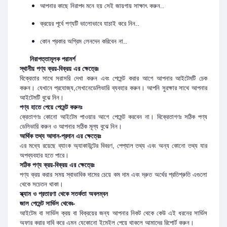
আপনার কাছে নিরাপদ মনে হয় সেই জায়গায় সাক্ষাৎ করুন..
ক্রয়ের পূর্বে পণ্যটি ভালোভাবে যাচাই করে নিন..
কোন প্রকার অগ্রিম লেনদেন করিবেন না..
নিরাপত্তামূলক পরামর্শ
স্থানীয় পণ্য ক্রয়-বিক্রয় এর ক্ষেত্রেঃ
বিক্রেতার সাথে সরাসরি দেখা করুন এবং পেমেন্ট করার আগে আপনার আইটেমটি চেক
করুন। যেখানে প্রযোজ্য,সেখানেডেলিভারি ব্যবহার করুন। আপনি সুরক্ষার সাথে আপনার
আইটেমটি বুঝে নিন।
পণ্য হাতে পেয়ে পেমেন্ট করুনঃ
ক্রেতাগণঃ কোনো আইটেম পাওয়ার আগে পেমেন্ট করবেন না। বিক্রেতাগণঃ সঠিক পণ্য
ডেলিভারি করুন ও আপনার সঠিক মূল্য বুঝে নিন।
আর্থিক তথ্য আদান-প্রদান এর ক্ষেত্রেঃ
এর মধ্যে রয়েছে ব্যাংক অ্যাকাউন্টের বিবরণ, পেপ্যাল তথ্য এবং অন্য কোনো তথ্য যার
অপব্যবহার হতে পারে।
সঠিক পণ্য ক্রয়-বিক্রয় এর ক্ষেত্রেঃ
পণ্য ক্রয় করার সময় স্বাভাবিক দামের চেয়ে কম দাম এবং দ্রুত অর্থের প্রতিশ্রুতি এগুলো
থেকে সচেতন থাকা।
স্ক্যাম ও প্রতারণা থেকে সতর্কতা অবলম্বন
জাল পেমেন্ট সার্ভিস থেকেঃ-
আইটেম বা সার্ভিস ক্রয় বা বিক্রয়ের জন্য আপনার নিকট থেকে কেউ এই ধরনের সার্ভিস
অফার করার দাবি করে এমন যেকোনো ইমেইল পেয়ে থাকলে আমাদের রিপোর্ট করুন।