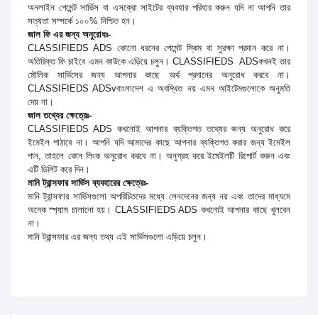
অনলাইন পেমেন্ট সার্ভিস বা এসক্রো সাইটের ব্যবহার পরিহার করুন যদি না আপনি তার
সত্যতা সম্পর্কে ১০০% নিশ্চিত হন।
জাল ফি এর জন্য অনুরোধঃ-
CLASSIFIEDS ADS কোনো ধরনের পেমেন্ট স্কিম বা সুরক্ষা প্রদান করে না।
অতিরিক্ত ফি চাইবে এমন কাউকে এড়িয়ে চলুন। CLASSIFIEDS ADSকখনই তার
মৌলিক সার্ভিসের
জন্য আপনার কাছে অর্থ প্রদানের অনুরোধ করবে না।
CLASSIFIEDS ADSvবাংলাদেশ এ অবস্থিত নয় এমন আইটেমগুলোকে অনুমতি
দেয় না।
জাল তথ্যের ক্ষেত্রেঃ-
CLASSIFIEDS ADS কখনোই আপনার ব্যক্তিগত তথ্যের জন্য অনুরোধ করে
ইমেইল পাঠাবে না। আপনি যদি আমাদের কাছে আপনার ব্যক্তিগত করার জন্য ইমেইল
পান,
তাহলে কোন লিংক অনুরোধ করবে না। অনুগ্রহ করে ইমেইলটি রিপোর্ট করুন এবং
এটি ডিলিট করে দিন।
মানি ট্রান্সফার সার্ভিস ব্যবহারের ক্ষেত্রেঃ-
মানি ট্রান্সফার সার্ভিসগুলো অপরিচিতদের মধ্যে লেনদেনের জন্য নয় এবং তাদের মাধ্যমে
অনেক স্প্যাম চালানো হয়। CLASSIFIEDS ADS কখনোই আপনার কাছে খুলবেন
না।
মানি ট্রান্সফার এর জন্য তথ্য এই সার্ভিসগুলো এড়িয়ে চলুন।