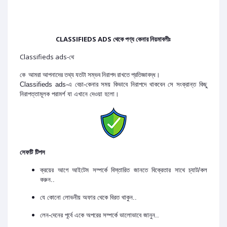
CLASSIFIEDS ADS থেকে পণ্য কেনার নিয়মাবলীঃ
Classifieds ads-থে
কে আমরা আপনাদের তথ্য যতটা সম্ভব নিরাপদ রাখতে প্রতিজ্ঞাবদ্ধ।
Classifieds ads-এ বেচা-কেনার সময় কিভাবে নিরাপদে থাকবেন সে সংক্রান্ত কিছু
নিরাপত্তামূলক পরামর্শ যা এখানে দেওয়া হলো।
সেফটি টিপস
ক্রয়ের আগে আইটেম সম্পর্কে বিস্তারিত জানতে বিক্রেতার সাথে চ্যাট/কল
করুন..
যে কোনো লোভনীয় অফার থেকে বিরত থাকুন..
লেন-দেনের পূর্বে একে অপরের সম্পর্কে ভালোভাবে জানুন..