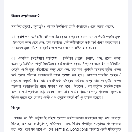
কিভাবে পেমেন্ট করবেন?
সম্মানিত ক্রেতা / ক্লায়েন্ট / গ্রাহক নিম্মলিখিত দুইটি পদ্ধতিতে পেমেন্ট করতে পারবেন:
১। ক্যাশ অন ডেলিভারী: যদি সম্মানিত ক্রেতা / গ্রাহক ক্যাশ অন ডেলিভারী পদ্ধতি মূল্য
পরিশোধের জন্য বেছে নেন, তবে আমাদের ডেলিভারীম্যানকে নগদ অর্থ প্রদান করতে হবে।
সময়মতো মূল্য পরিশোধে ব্যর্থ হলে আপনার আদেশ বাতিল হয়ে যাবে।
২। মোবাইল ফিনান্সিয়াল সার্ভিসেস / ডিজিটাল পেমেন্ট: বিকাশ, নগদ, রকেট অথবা
অন্নান্য ডিজিটাল পেমেন্ট সিস্টেমস। যদি সম্মানিত ক্রেতা / গ্রাহক অনলাইন বা ডিজিটাল
পেমেন্ট পদ্ধতি মূল্য পরিশোধের জন্য বেছে নেন, তবে অর্থ প্রদানটি আমাদের তৃতীয় পক্ষের
অর্থ প্রদান পরিসেবা সরবরাহকারী দ্বারা প্রসেস করা হবে। আমাদের সম্মানিত গ্রাহক /
ক্রেতার অনুমতি নিয়ে, তার পেমেন্ট তথ্য ভবিষ্যত অর্ডারের জন্য আমাদের তৃতীয় পক্ষের
পরিসেবা সরবরাহকারীর কাছে সংরক্ষণ করা হবে। জিতবেন . কম কর্তৃপক্ষ ক্রেডিট/ডেবিট
কার্ড বা অর্থ প্রদানের তথ্য সংরক্ষণ করে না। অর্ডার প্রদানের জন্য গ্রাহক/ ক্রেতাকে
নিশ্চিত করতে হবে যে তার ডেবিট এবং ক্রেডিট কার্ডে পর্যাপ্ত তহবিল রয়েছে।
বিঃ দ্রঃ
· শপবাজ.কম.বিডি কর্তৃপক্ষ ই-সাইটে প্রদত্ত অর্থ সংক্রান্ত দায়বদ্ধতা বহন করে, তাছাড়া
রিফান্ড, এক্সচেঞ্জ, চার্জব্যাকস, বাতিলকরণ, এবং বিরোধ নিষ্পত্তি সংক্রান্ত দায়বদ্ধতাও
বহন করে, তবে শর্ত থাকে যে, বৈধ Terms & Conditions অনুসারে একটি যুক্তিযুক্ত