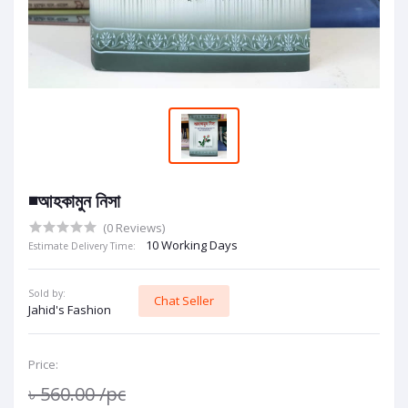
◾আহকামুন নিসা
(0 Reviews)
10 Working Days
Estimate Delivery Time:
Sold by:
Chat Seller
Jahid's Fashion
Price:
৳ 560.00
/pc