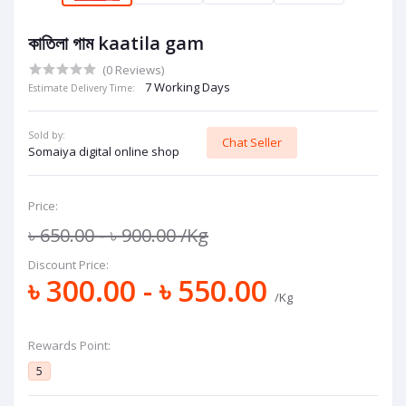
কাতিলা গাম kaatila gam
(0 Reviews)
7 Working Days
Estimate Delivery Time:
Sold by:
Chat Seller
Somaiya digital online shop
Price:
৳ 650.00 - ৳ 900.00
/Kg
Discount Price:
৳ 300.00 - ৳ 550.00
/Kg
Rewards Point:
5