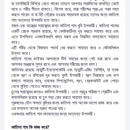
বা তালমিছরি মিশিয়ে খেতে পারেন তাহলে আপনার সারাদিনের ক্লান্তি কেটে
যাবে ও শরীর শীতল থাকবে। বিশেষ করে, যারা গ্রীষ্মের প্রচণ্ড গরম সহ্য
করতে পারেন না বা হিট স্ট্রোক হওয়ার সম্ভাবনা রয়েছে তাদের জন্য কাতিলা
গাম অত্যন্ত উপকারি হতে পারে।
হজম এবং অন্ত্রের স্বাস্থ্যের জন্য কাতিলা গাম খুবি উপকারী। কাতিলা গামের
একটি রেচক প্রভাব রয়েছে, যা কোষ্ঠকাঠিন্য দূর করতে সহায্য করে এবং
এতে উপস্থিত এনজাইমগুলি খাদ্য হজম এবং নিয়মিত মলত্যাগে সহায়তা
করে।
এটি শরীর থেকে বিষাক্ত পদার্থ বের করতে সাহায্য করে ও মেটাবলিজম
উন্নত করে।
কাতিলা গমের ফাইবার আপনাকে দীর্ঘ সময়ের জন্য পেট ভরা রাখে এবং
আপনার অন্ত্রকে সুস্থ রাখে এবং আপনার শরীরের জন্য ভাল।
কাতিলায় রয়েছে অ্যান্টি-ইনফ্লেমেটরি এবং অ্যান্টি-এজিং বৈশিষ্ট্য, যা ত্বক
থেকে ব্রণ ও বলিরেখা দূর করতে খুবই উপকারী। ব্রণ নিরাময়ে এবং দাগ
কমাতে সাহায্য করে, ত্বকের পিগমেন্টেশন, ব্রণ, ব্রেকআউট এবং পোড়া
থেকে মুক্তি পেতেও সাহায্য করে।
চুলের স্বাস্থ্যের জন্যও কাতিলা উপকারী। এতে প্রচুর পরিমাণে প্রোটিন এবং
ক্যালসিয়াম রয়েছে যা চুল পড়া রোধ করতে সাহায্য করে।
পুরুষদের যৌন ক্ষমতা বৃদ্ধির জন্য কাতিলা গাম অনেক ভালো কাজ করে এবং
এর ফলাফল অনেক দ্রুত পাওয়া যায়।
এককথায় কাতিলা গাম মানবদেহের জন্য অত্যন্ত উপকারী।
কাতিলা গাম কি কাজ করে?