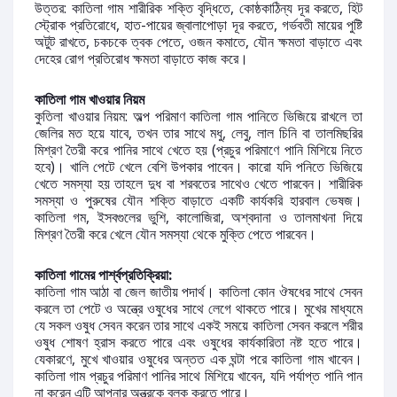
উত্তর: কাতিলা গাম শারীরিক শক্তি বৃদ্ধিতে, কোষ্ঠকাঠিন্য দূর করতে, হিট
স্ট্রোক প্রতিরোধে, হাত-পায়ের জ্বালাপোড়া দূর করতে, গর্ভবতী মায়ের পুষ্টি
অটুট রাখতে, চকচকে ত্বক পেতে, ওজন কমাতে, যৌন ক্ষমতা বাড়াতে এবং
দেহের রোগ প্রতিরোধ ক্ষমতা বাড়াতে কাজ করে।
কাতিলা গাম খাওয়ার নিয়ম
কুতিলা খাওয়ার নিয়ম: অল্প পরিমাণ কাতিলা গাম পানিতে ভিজিয়ে রাখলে তা
জেলির মত হয়ে যাবে, তখন তার সাথে মধু, লেবু, লাল চিনি বা তালমিছরির
মিশ্রণ তৈরী করে পানির সাথে খেতে হয় (প্রচুর পরিমাণে পানি মিশিয়ে নিতে
হবে)। খালি পেটে খেলে বেশি উপকার পাবেন। কারো যদি পনিতে ভিজিয়ে
খেতে সমস্যা হয় তাহলে দুধ বা শরবতের সাথেও খেতে পারবেন। শারীরিক
সমস্যা ও পুরুষের যৌন শক্তি বাড়াতে একটি কার্যকরি হারবাল ভেষজ।
কাতিলা গম, ইসবগুলের ভুশি, কালোজিরা, অশ্বদানা ও তালমাখনা দিয়ে
মিশ্রণ তৈরী করে খেলে যৌন সমস্যা থেকে মুক্তি পেতে পারবেন।
কাতিলা গামের পার্শ্বপ্রতিক্রিয়া:
কাতিলা গাম আঠা বা জেল জাতীয় পদার্থ। কাতিলা কোন ঔষধের সাথে সেবন
করলে তা পেটে ও অন্ত্রে ওষুধের সাথে লেগে থাকতে পারে। মুখের মাধ্যমে
যে সকল ওষুধ সেবন করেন তার সাথে একই সময়ে কাতিলা সেবন করলে শরীর
ওষুধ শোষণ হ্রাস করতে পারে এবং ওষুধের কার্যকারিতা নষ্ট হতে পারে।
যেকারণে, মুখে খাওয়ার ওষুধের অন্তত এক ঘন্টা পরে কাতিলা গাম খাবেন।
কাতিলা গাম প্রচুর পরিমাণ পানির সাথে মিশিয়ে খাবেন, যদি পর্যাপ্ত পানি পান
না করেন এটি আপনার অন্ত্রকে ব্লক করতে পারে।